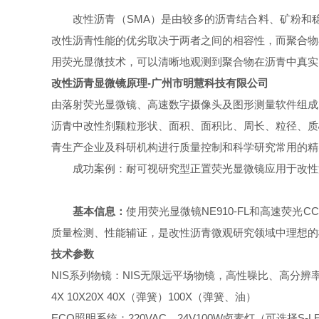
改性沥青（SMA）是由较多的沥青结合料、矿粉和
改性沥青性能的优劣取决于两者之间的相容性，而聚合物
用荧光显微技术，可以清晰地观测到聚合物在沥青中真实
改性沥青显微镜原理-广州市明慧科技有限公司
由落射荧光显微镜、高速数字摄像头及图形测量软件组成
沥青中改性剂颗粒形状、面积、面积比、周长、粒径、质
青生产企业及科研机构进行质量控制和科学研究常用的精
成功案例：耐可视研究型正置荧光显微镜应用于改性
基本信息：
使用荧光显微镜NE910-FL和高速荧
质量检测、性能辅证，是改性沥青微观研究领域中理想的
技术参数
NIS系列物镜：NIS无限远平场物镜，高性噪比、高分
4X 10X20X 40X（弹簧）100X（弹簧、油）
ECO照明系统：220VAC，24V100W卤素灯（可选择