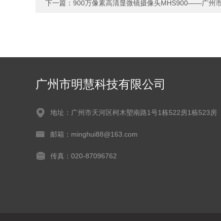
下一篇：
900万像素高清显微镜摄像头MHS900——广
广州市明慧科技有限公司
地址：广州市天河区柯木塱南路1号1栋522房1栋523房
邮箱：minghui88@163.com
传真：020-87096762