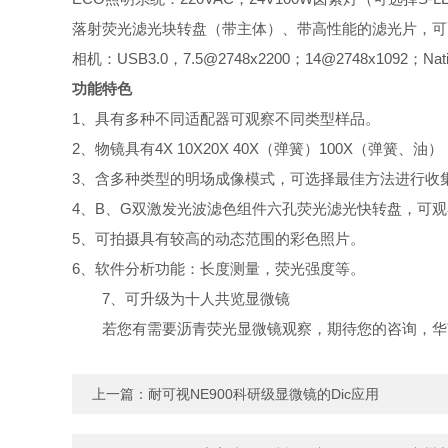
落射荧光滤光块转盘（带主体）、带高性能的滤光片，可
相机：USB3.0，7.5@2748x2200；14@2748x1092；Native C
功能特色
1、具有多种不同适配器可观察不同类型样品。
2、物镜具有4X 10X20X 40X（弹簧）100X（弹簧
3、含多种类型的明场成像模式，可选择最佳方法进行收
4、B、G双激发光波滤色组件六孔荧光滤光快转盘，可
5、可拍摄具有较高的动态范围的彩色照片。
6、软件分析功能：长度测量，荧光强度等。
7、可升级为十人共览显微镜
若您有需要沥青荧光显微镜观察，期待您的咨询，华
上一篇：
耐可视NE900科研级显微镜的Dic应用