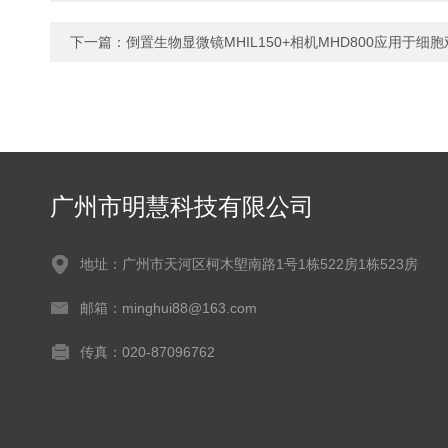
下一篇：
倒置生物显微镜MHIL150+相机MHD800应用于细
广州市明慧科技有限公司
地址：广州市天河区柯木塱南路1号1栋522房1栋523房
邮箱：minghui88@163.com
传真：020-87096762