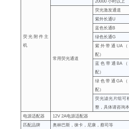
20000 小时以上
荧光激发通道
紫外长通U
蓝色长通B
荧光附件主
绿色长通G
机
紫外带通UA（
配）
常用荧光通道
蓝色带通BA（
配）
绿色带通GA（
配）
荧光滤光片组可
整，具体请咨询
电源适配器
12V 2A电源适配器
匹配品牌
奥林巴斯，徕卡，尼康，蔡司等