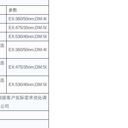
参数
EX:360/50nm;DM:400nm;EM:410nmLP
EX:475/35nm;DM:500nm;EM:515nmLP
EX:530/40nm;DM:560nm;EM:575nmLP
选
EX:360/50nm;DM:400nm;EM:450/60nm
选
EX:475/35nm;DM:500nm;EM:530/50nm
选
EX:530/40nm;DM:560nm;EM:605/60nm
根据客户实际需求优化调
本公司