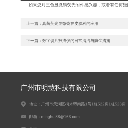
如果您对
三色显微镜荧光附件
感兴趣，或者有任何疑
上一篇：
真菌荧光显微镜在皮肤科的应用
下一篇：
数字切片扫描仪的日常清洁与防尘措施
广州市明慧科技有限公司
地址：广州市天河区柯木塱南路1号1栋522房1栋523房
邮箱：minghui88@163.com