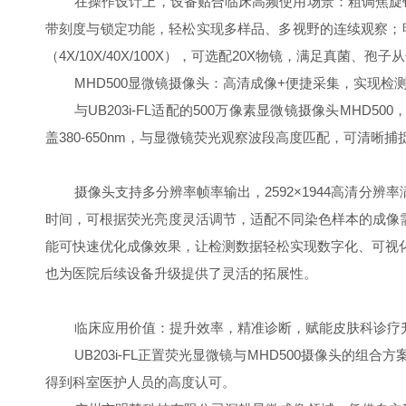
在操作设计上，设备贴合临床高频使用场景：粗调焦旋钮张
带刻度与锁定功能，轻松实现多样品、多视野的连续观察；
（4X/10X/40X/100X），可选配20X物镜，满足真
MHD500显微镜摄像头：高清成像+便捷采集，实现检
与UB203i-FL适配的500万像素显微镜摄像头MHD50
盖380-650nm，与显微镜荧光观察波段高度匹配，可清
摄像头支持多分辨率帧率输出，2592×1944高清分辨
时间，可根据荧光亮度灵活调节，适配不同染色样本的成像需求。
能可快速优化成像效果，让检测数据轻松实现数字化、可视化
也为医院后续设备升级提供了灵活的拓展性。
临床应用价值：提升效率，精准诊断，赋能皮肤科诊疗
UB203i-FL正置荧光显微镜与MHD500摄像头
得到科室医护人员的高度认可。