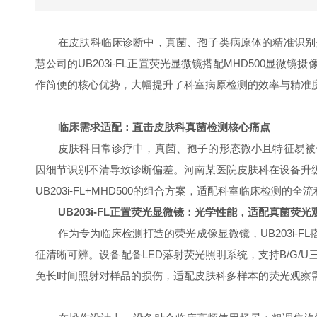
在皮肤科临床诊断中，真菌、孢子类病原体的精准识别
慧公司的UB203i-FL正置荧光显微镜搭配MHD500
作简便的核心优势，大幅提升了科室病原检测的效率与精准
临床需求适配：直击皮肤科真菌检测核心痛点
皮肤科日常诊疗中，真菌、孢子的形态微小且特征易被
因细节识别不清导致诊断偏差。河南某医院皮肤科在设备升
UB203i-FL+MHD500的组合方案，适配科室临床检测的全
UB203i-FL正置荧光显微镜：光学
性能，适配真菌荧光
作为专为临床检测打造的荧光成像显微镜，UB203i
征清晰可辨。设备配备LED落射荧光照明系统，支持B/G
免长时间照射对样品的损伤，适配皮肤科多样本的荧光观察