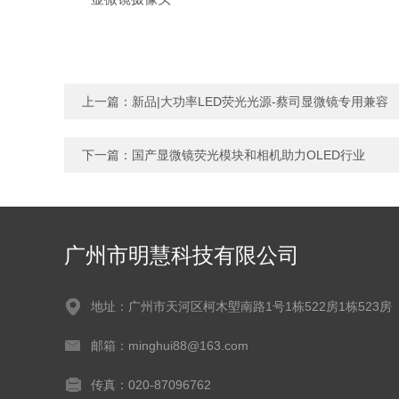
上一篇：
新品|大功率LED荧光光源-蔡司显微镜专用兼容
下一篇：
国产显微镜荧光模块和相机助力OLED行业
广州市明慧科技有限公司
地址：广州市天河区柯木塱南路1号1栋522房1栋523房
邮箱：minghui88@163.com
传真：020-87096762