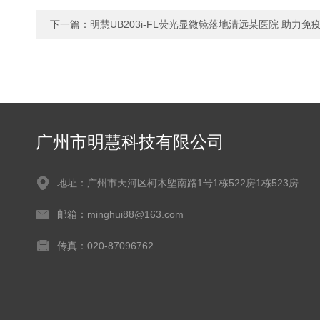
下一篇：
明慧UB203i-FL荧光显微镜落地清远某医院 助力
广州市明慧科技有限公司
地址：广州市天河区柯木塱南路1号1栋522房1栋523房
邮箱：minghui88@163.com
传真：020-87096762