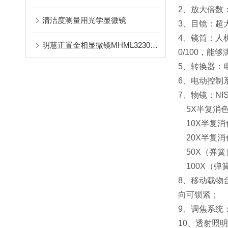
2、放大倍数：
清洁度测量用光学显微镜
3、目镜：超大
4、镜筒：人机
明慧正置金相显微镜MHML3230搭配摄像头MHS600用于观察硅片
0/100，能
5、转换器：
6、电动控制
7、物镜：NI
5X半复消色
10X半复消
20X半复消色
50X（弹簧
100X（弹簧
8、移动载物台：
向可锁紧；
9、调焦系统
10、透射照明