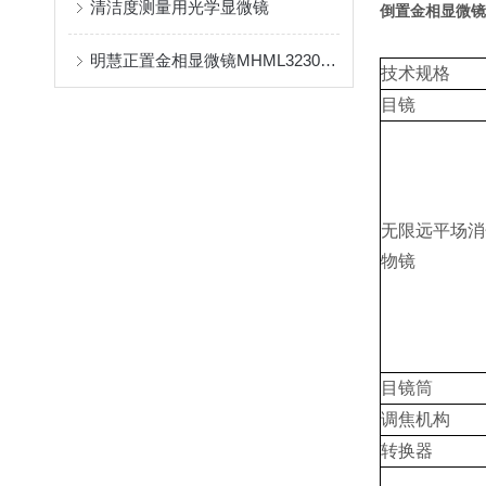
清洁度测量用光学显微镜
倒置金
相
显微镜
明慧正置金相显微镜MHML3230搭配摄像头MHS600用于观察硅片
技术规格
目镜
无限远平场消
物镜
目镜筒
调焦机构
转换器