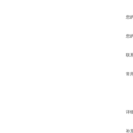
您
您
联
常
详
补