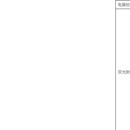
电脑软
荧光附