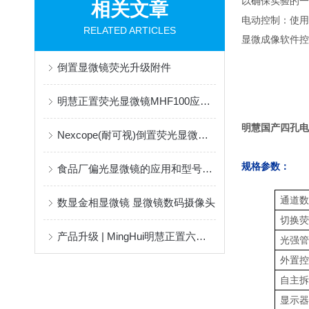
以确保实验的一
相关文章
电动控制：使用
RELATED ARTICLES
显微成像软件控
倒置显微镜荧光升级附件
明慧正置荧光显微镜MHF100应用于科研教学
明慧国产四孔电动
Nexcope(耐可视)倒置荧光显微镜-广州省荧光显微镜代理
规格参数：
食品厂偏光显微镜的应用和型号推荐
通道数
数显金相显微镜 显微镜数码摄像头
切换荧
产品升级 | MingHui明慧正置六孔LED荧光附件全新升级
光强管
外置控
自主拆
显示器