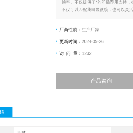
帧率。不仅提供了*的即插即用支持，
不仅可以匹配我司显微镜，也可以灵
号。可用于生物工业的普通明场、弱光
厂商性质：
生产厂家
更新时间：
2024-09-26
访 问 量：
1232
产品咨询
绍
明慧