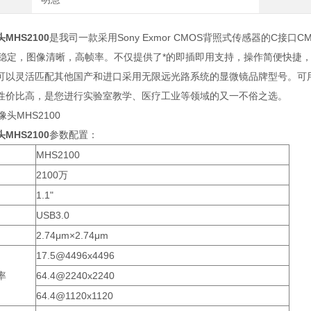
MHS2100
是我司一款采用Sony Exmor CMOS背照式传感器的C接口C
量稳定，图像清晰，高帧率。不仅提供了*的即插即用支持，操作简便快捷
可以灵活匹配其他国产和进口采用无限远光路系统的显微镜品牌型号。可
性价比高，是您进行实验室教学、医疗工业等领域的又一不俗之选。
MHS2100
参数配置：
MHS2100
2100万
1.1"
USB3.0
2.74μm×2.74μm
17.5@4496x4496
率
64.4@2240x2240
64.4@1120x1120