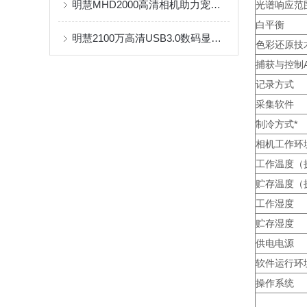
明慧MHD2000高清相机助力宠物肿瘤精准诊疗——奥林巴斯显微镜配套应用案例
光谱响应范
白平衡
明慧2100万高清USB3.0数码显微镜相机MHD2100 工业检测显微镜摄像头
色彩还原技
捕获与控制A
记录方式
采集软件
制冷方式*
相机工作环
工作温度（
贮存温度（
工作湿度
贮存湿度
供电电源
软件运行环
操作系统