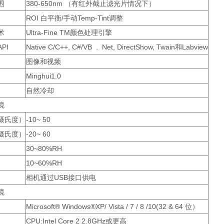
围
380-650nm （有红外截止滤光片情况下）
ROI 白平衡/手动Temp-Tint调整
术
Ultra-Fine TM颜色处理引擎
PI
Native C/C++, C#/VB . Net, DirectShow, Twain和Labview
图像和视频
Minghui1.0
自然冷却
境
摄氏度）
-10~ 50
摄氏度）
-20~ 60
30~80%RH
10~60%RH
相机通过USB接口供电
境
Microsoft® Windows®XP/ Vista / 7 / 8 /10(32 & 64 位）
CPU:Intel Core 2 2.8GHz或更高