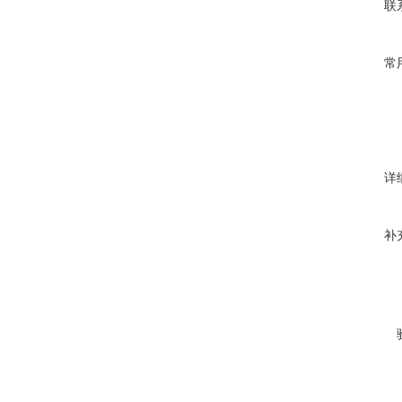
联
常
详
补