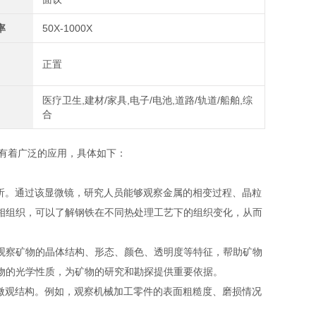
率
50X-1000X
正置
医疗卫生,建材/家具,电子/电池,道路/轨道/船舶,综
合
究中有着广泛的应用，具体如下：
织分析。通过该显微镜，研究人员能够观察金属的相变过程、晶粒
相组织，可以了解钢铁在不同热处理工艺下的组织变化，从而
观察矿物的晶体结构、形态、颜色、透明度等特征，帮助矿物
物的光学性质，为矿物的研究和勘探提供重要依据。
量和微观结构。例如，观察机械加工零件的表面粗糙度、磨损情况
。