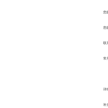
您
您
联
常
详
补