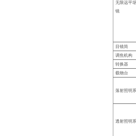
无限远平
镜
目镜筒
调焦机构
转换器
载物台
落射照明
透射照明