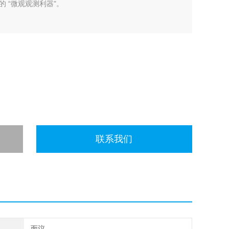
 “微观观测利器"。
联系我们
面议