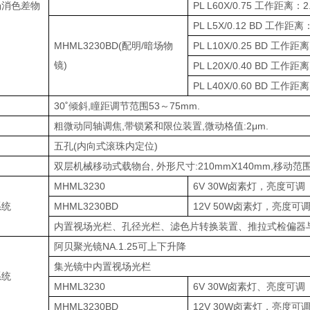
场消色差物
PL L60X/0.75 工作距离：2
PL L5X/0.12 BD 工作距离
MHML3230BD(配明/暗场物
PL L10X/0.25 BD 工作距
镜)
PL L20X/0.40 BD 工作距
PL L40X/0.60 BD 工作距
30˚倾斜,瞳距调节范围53～75mm.
粗微动同轴调焦,带锁紧和限位装置,微动格值:2μm.
五孔(内向式滚珠内定位)
双层机械移动式载物台, 外形尺寸:210mmX140mm,移动范围:
MHML3230
6V 30W卤素灯，亮度可调
系统
MHML3230BD
12V 50W卤素灯，亮度可
内置视场光栏、孔径光栏、滤色片转换装置、推拉式检偏器
阿贝聚光镜NA.1.25可上下升降
集光镜中内置视场光栏
系统
MHML3230
6V 30W卤素灯、亮度可调
MHML3230BD
12V 30W卤素灯，亮度可