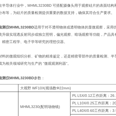
在半导体行业中，MHML3230BD 可搭配摄像头用于观察硅片的表面
分布等，为硅片的质量检测提供重要的数据支持，确保其符合生产要求。
测仪MHML3230BD
适用于对不透明物体或透明物体的显微观察，采用
统升级实现透反射同步或独立照明，偏光观察、暗场观察等功能，产品具
、精密工程学、电子学等研究的理想仪器。
材料的微观组织分析、矿物的精准鉴定，还是精密零部件的质量检测、半导体
成为相关领域研究与生产的 “微观观测利器"。
测仪MHML3230BD
参数：
大视野 WF10X(视场数Φ22mm)
PL L5X/0.12工作距离：26.
PL L10X/0.25工作距离：20
MHML3230(配明场物镜)
PL L40X/0.60工作距离：3.