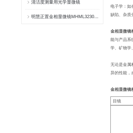
清洁度测量用光学显微镜
电子学：如
缺陷、杂质
明慧正置金相显微镜MHML3230搭配摄像头MHS600用于观察硅片
金相显微镜检
能与产品系
学、矿物学
无论是金属
异的性能，
金相显微镜检
目镜