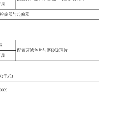
可调
检偏器与起偏器
调
配置蓝滤色片与磨砂玻璃片
可调
X(干式)
00X