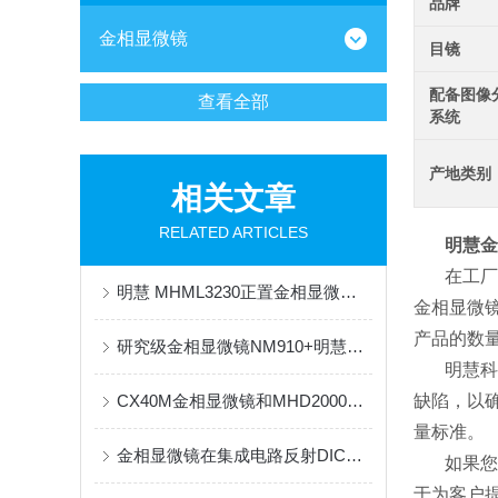
品牌
金相显微镜
目镜
配备图像
查看全部
系统
产地类别
相关文章
RELATED ARTICLES
明慧金
在工厂
明慧 MHML3230正置金相显微镜 透明塑料成品及半成品缺陷检测解决方案
金相显微
产品的数
研究级金相显微镜NM910+明慧MHD2000相机应用于消防火灾痕迹物证分析
明慧科
CX40M金相显微镜和MHD2000显微相机应用于电池壳研究
缺陷，以
量标准。
金相显微镜在集成电路反射DIC应用
如果您
于为客户