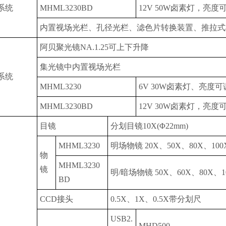
系统
MHML3230BD
12V 50W卤素灯，亮度
内置视场光栏、孔径光栏、滤色片转换装置、推拉式
阿贝聚光镜NA.1.25可上下升降
集光镜中内置视场光栏
系统
MHML3230
6V 30W卤素灯、亮度可
MHML3230BD
12V 30W卤素灯，亮度
目镜
分划目镜10X(Φ22mm)
MHML3230
明场物镜 20X、50X、80X、100
物
MHML3230
镜
明/暗场物镜 50X、60X、80X、1
BD
CCD接头
0.5X、1X、0.5X带分划尺
USB2.
MHD500