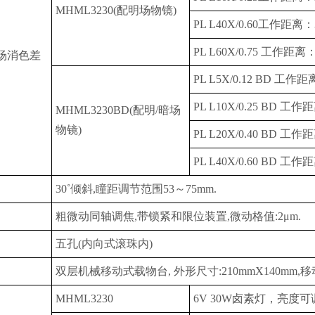
MHML3230(配明场物镜)
PL L40X/0.60工作距离：3
PL L60X/0.75 工作距离：
场消色差
PL L5X/0.12 BD 工作距
PL L10X/0.25 BD 工作
MHML3230BD(配明/暗场
物镜)
PL L20X/0.40 BD 工作
PL L40X/0.60 BD 工作
30˚倾斜,瞳距调节范围53～75mm.
粗微动同轴调焦,带锁紧和限位装置,微动格值:2μm.
五孔(内向式滚珠内)
双层机械移动式载物台, 外形尺寸:210mmX140mm,移动
MHML3230
6V 30W卤素灯，亮度可