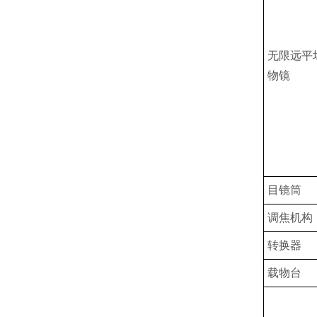
无限远平
物镜
目镜筒
调焦机构
转换器
载物台