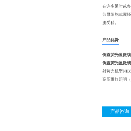
在许多延时或多
卵母细胞或囊胚显
胞受精。
产品优势
倒置荧光显微镜 N
倒置荧光显微镜 N
射荧光机型NI
高压汞灯照明（
产品咨询