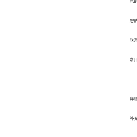
您
您
联
常
详
补