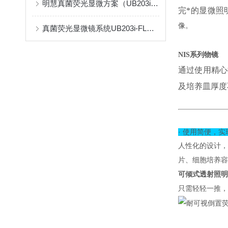
明慧真菌荧光显微方案（UB203i-FL+MHD500-2）在河南医院成功应用
完*的显微照
像。
真菌荧光显微镜系统UB203i-FL和MHD600助力湖南某医院真菌检测
NIS系列物镜
通过使用精心
及培养皿厚度
· 使用简便，
人性化的设计，
片、细胞培养容
可倾式透射照明
只需轻轻一推，