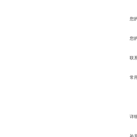
您
您
联
常
详
补