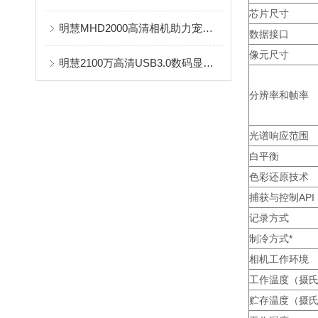
芯片尺寸
明慧MHD2000高清相机助力宠物肿瘤精准诊疗——奥林巴斯显微镜配套应用案例
数据接口
像元尺寸
明慧2100万高清USB3.0数码显微镜相机MHD2100 工业检测显微镜摄像头
分辨率和帧率
光谱响应范围
白平衡
色彩还原技术
捕获与控制API
记录方式
制冷方式*
相机工作环境
工作温度（摄
贮存温度（摄