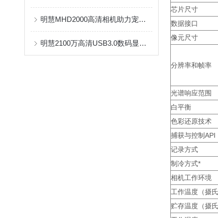
芯片尺寸
明慧MHD2000高清相机助力宠物肿瘤精准诊疗——奥林巴斯显微镜配套应用案例
数据接口
像元尺寸
明慧2100万高清USB3.0数码显微镜相机MHD2100 工业检测显微镜摄像头
分辨率和帧率
光谱响应范围
白平衡
色彩还原技术
捕获与控制API
记录方式
制冷方式*
相机工作环境
工作温度（摄
贮存温度（摄