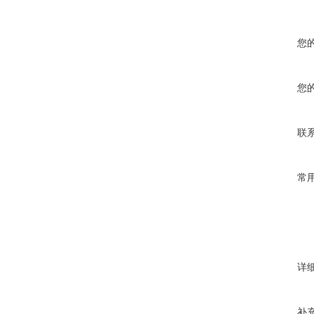
您
您
联
常
详
补