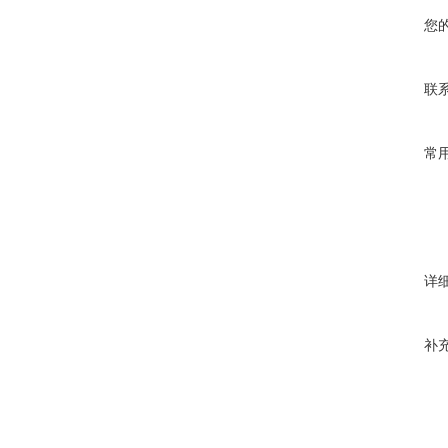
您
联
常
详
补