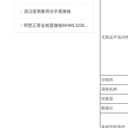
清洁度测量用光学显微镜
明慧正置金相显微镜MHML3230搭配摄像头MHS600用于观察硅片
无限远平场消
目镜筒
调焦机构
转换器
载物台
落射照明系统