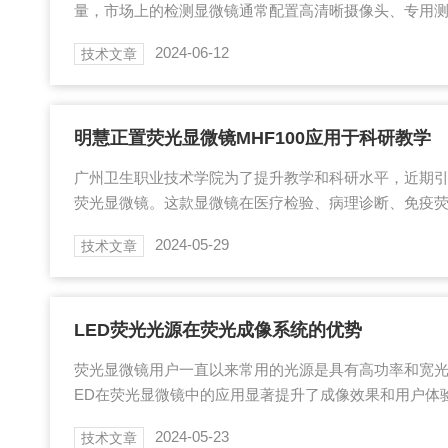
量，市场上的检测显微镜通常配置高清晰摄像头、专用
台，主要应用于电子工业生产线的检验、印刷线路板的
2024-06-12
技术文章
的焊接缺陷的检定等。图为明慧偏光显微镜MHPL3200
验显微镜主要用途和应用领域有以下几种。1.观测和测
小物体的图像，使研究人员能够观察到肉眼无法看到的
可以实现长度、角度等参数的精确测量。2.材料...
明慧正置荧光显微镜MHF100应用于科研教学
广州卫生职业技术学院为了提升教学和科研水平，近期引进
荧光显微镜。这款显微镜在医疗检验、病理诊断、免疫
广泛应用。在学校进行免疫组化和免疫荧光观察时，MHF
2024-05-29
技术文章
和灵敏度，提供清晰、准确的图像数据，满足了教学和科
性价比和出色的产品效果赢得了师生的高度赞誉。MHF1
根据需要增加荧光附件，轻松切换明场和荧光观察模式
相机进行显微成像，快速提供实验数据的...
LED荧光光源在荧光成像系统的优势
荧光显微镜用户一直以来常用的光源是具有高功率和宽光
ED在荧光显微镜中的应用显著提升了成像效果和用户体验
高，越来越受欢迎。LED荧光光源在荧光成像系统中因
2024-05-23
技术文章
出和对生物细胞较低的光毒性而受到青睐。与汞弧灯相比