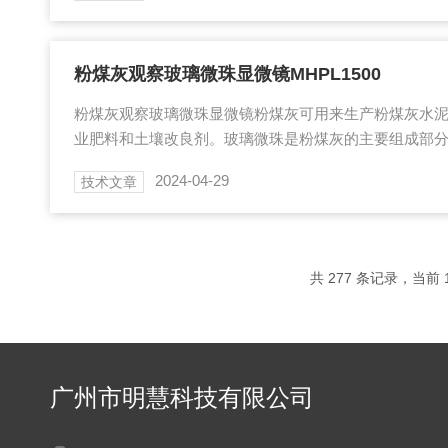
的影响（无汞），而且降低了细胞的光毒性和光漂白效
此外，LED光源能够快速开关，保证了每次曝光时光剂
析至关重要。尽管LED在某些波长范围内（如...
粉煤灰观察玻璃微珠显微镜MHPL1500
粉煤灰观察玻璃微珠显微镜粉煤灰可用来生产粉煤灰水
业肥料和土壤改良剂。玻璃微珠是粉煤灰的主要组成部
空心、隔热、隔音、耐高温.耐低温、耐磨、强度高及电
2024-04-29
技术文章
璃微珠的含量越高则代表着粉煤灰的质量越好。如果掺
炉渣粉，则各粒径级别的不规则颗粒较多，因此使用偏
颗粒形态、大小和颜色的变化等来辨别粉煤灰质量，提
玻璃微珠显微镜可以使用MHPL1500这个型号来...
共 277 条记录，当前 1
广州市明慧科技有限公司